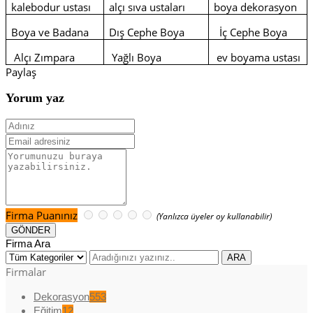
kalebodur ustası
alçı sıva ustaları
boya dekorasyon
Boya ve Badana
Dış Cephe Boya
İç Cephe Boya
Alçı Zımpara
Yağlı Boya
ev boyama ustası
Paylaş
Yorum yaz
Firma Puanınız
(Yanlızca üyeler oy kullanabilir)
Firma Ara
Firmalar
Dekorasyon
553
Eğitim
12