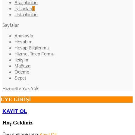
Araç ilanları
İş İlanları
1
Usta ilanları
Sayfalar
Anasayfa
Hesabım
Hesap Bilgilerimiz
Hizmet Talep Formu
İletişim
Mağaza
Ödeme
Sepet
Hizmette Yok Yok
ÜYE GİRİŞİ
KAYIT OL
Hoş Geldiniz
Üye değilmisiniz?
Kayıt Ol!