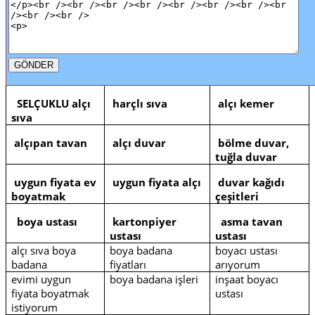
SELÇUKLU alçı
harçlı sıva
alçı kemer
sıva
alçıpan tavan
alçı duvar
bölme duvar,
tuğla duvar
uygun fiyata ev
uygun fiyata alçı
duvar kağıdı
boyatmak
çeşitleri
boya ustası
kartonpiyer
asma tavan
ustası
ustası
alçı sıva boya
boya badana
boyacı ustası
badana
fiyatları
arıyorum
evimi uygun
boya badana işleri
inşaat boyacı
fiyata boyatmak
ustası
istiyorum