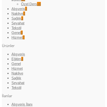
Özel Ders
16
Alışveriş
3
Nakliye
2
Sağlık
1
Seyahat
Tekstil
Genel
3
Hizmet
7
Ürünler
Alışveriş
Eğitim
3
Genel
Hizmet
Nakliye
Sağlık
Seyahat
Tekstil
İlanlar
Alışveriş İlanı