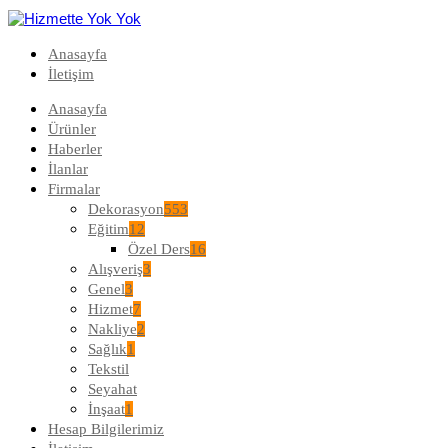
Anasayfa
İletişim
Anasayfa
Ürünler
Haberler
İlanlar
Firmalar
Dekorasyon
553
Eğitim
12
Özel Ders
16
Alışveriş
3
Genel
3
Hizmet
7
Nakliye
2
Sağlık
1
Tekstil
Seyahat
İnşaat
1
Hesap Bilgilerimiz