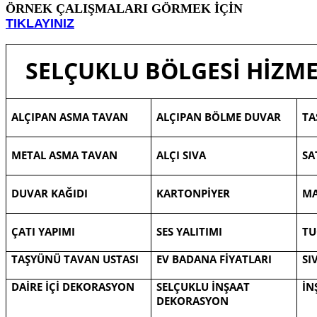
ÖRNEK ÇALIŞMALARI GÖRMEK İÇİN
TIKLAYINIZ
SELÇUKLU BÖLGESİ HİZME
ALÇIPAN ASMA TAVAN
ALÇIPAN BÖLME DUVAR
TA
METAL ASMA TAVAN
ALÇI SIVA
SA
DUVAR KAĞIDI
KARTONPİYER
M
ÇATI YAPIMI
SES YALITIMI
TU
TAŞYÜNÜ TAVAN USTASI
EV BADANA FİYATLARI
SI
DAİRE İÇİ DEKORASYON
SELÇUKLU İNŞAAT
İN
DEKORASYON