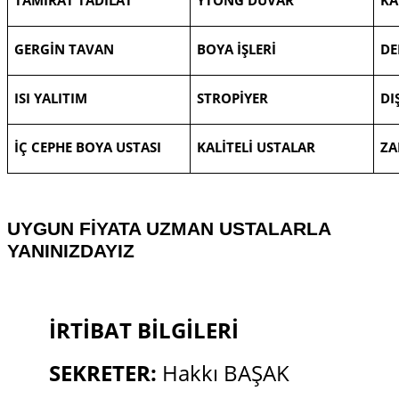
GERGİN TAVAN
BOYA İŞLERİ
DE
ISI YALITIM
STROPİYER
DI
İÇ CEPHE BOYA USTASI
KALİTELİ U
STALAR
ZA
UYGUN FİYATA UZMAN USTALARLA
YANINIZDAYIZ
İRTİBAT BİLGİLERİ
SEKRETER:
Hakkı BAŞAK