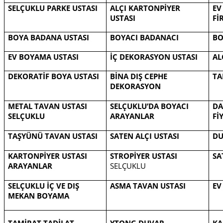
SELÇUKLU PARKE USTASI
ALÇI KARTONPİYER
EV
USTASI
Fİ
BOYA BADANA USTASI
BOYACI BADANACI
BO
EV BOYAMA USTASI
İÇ DEKORASYON USTASI
AL
DEKORATİF BOYA USTASI
BİNA DIŞ CEPHE
TA
DEKORASYON
METAL TAVAN USTASI
SELÇUKLU’DA BOYACI
DA
SELÇUKLU
ARAYANLAR
Fİ
TAŞYÜNÜ TAVAN USTASI
SATEN ALÇI USTASI
DU
KARTONPİYER USTASI
STROPİYER USTASI
SA
ARAYANLAR
SELÇUKLU
SELÇUKLU İÇ VE DIŞ
ASMA TAVAN USTASI
EV
MEKAN BOYAMA
TAMİRAT TADİLAT
YTONG DUVAR
KA