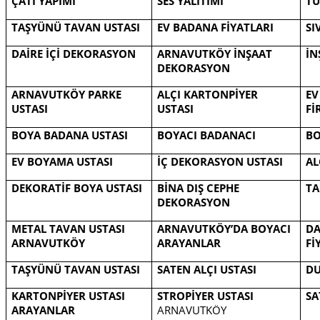
ÇATI YAPIMI
SES YALITIMI
TU
TAŞYÜNÜ TAVAN USTASI
EV BADANA FİYATLARI
SI
DAİRE İÇİ DEKORASYON
ARNAVUTKÖY İNŞAAT
İN
DEKORASYON
ARNAVUTKÖY PARKE
ALÇI KARTONPİYER
EV
USTASI
USTASI
Fİ
BOYA BADANA USTASI
BOYACI BADANACI
BO
EV BOYAMA USTASI
İÇ DEKORASYON USTASI
AL
DEKORATİF BOYA USTASI
BİNA DIŞ CEPHE
TA
DEKORASYON
METAL TAVAN USTASI
ARNAVUTKÖY’DA BOYACI
DA
ARNAVUTKÖY
ARAYANLAR
Fİ
TAŞYÜNÜ TAVAN USTASI
SATEN ALÇI USTASI
DU
KARTONPİYER USTASI
STROPİYER USTASI
SA
ARAYANLAR
ARNAVUTKÖY