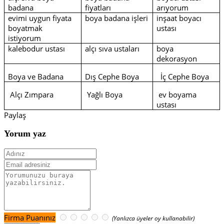
badana
fiyatları
arıyorum
evimi uygun fiyata
boya badana işleri
inşaat boyacı
boyatmak
ustası
istiyorum
kalebodur ustası
alçı sıva ustaları
boya
dekorasyon
Boya ve Badana
Dış Cephe Boya
İç Cephe Boya
Alçı Zımpara
Yağlı Boya
ev boyama
ustası
Paylaş
Yorum yaz
Firma Puanınız
(Yanlızca üyeler oy kullanabilir)