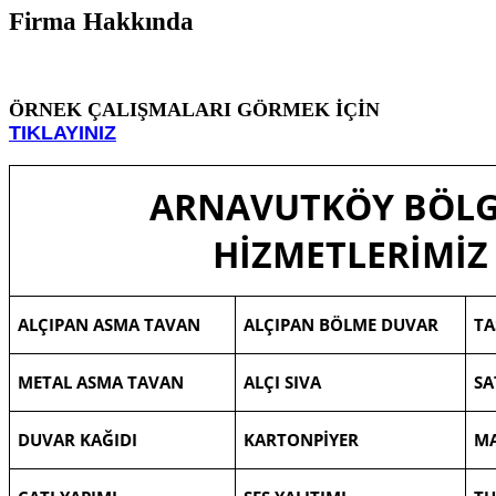
Firma Hakkında
ÖRNEK ÇALIŞMALARI GÖRMEK İÇİN
TIKLAYINIZ
ARNAVUTKÖY BÖLG
HİZMETLERİMİZ
ALÇIPAN ASMA TAVAN
ALÇIPAN BÖLME DUVAR
TA
METAL ASMA TAVAN
ALÇI SIVA
SA
DUVAR KAĞIDI
KARTONPİYER
M