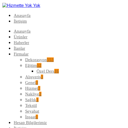
Anasayfa
İletişim
Anasayfa
Ürünler
Haberler
İlanlar
Firmalar
Dekorasyon
553
Eğitim
12
Özel Ders
16
Alışveriş
3
Genel
3
Hizmet
7
Nakliye
2
Sağlık
1
Tekstil
Seyahat
İnşaat
1
Hesap Bilgilerimiz