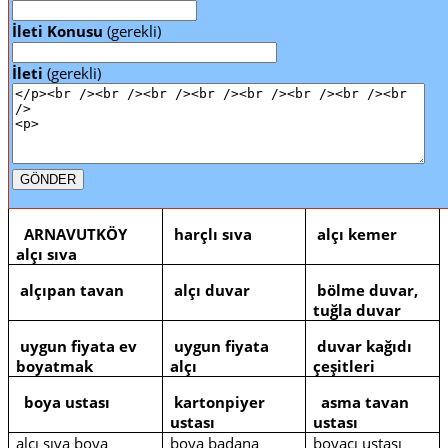
İleti Konusu
(gerekli)
İleti
(gerekli)
ARNAVUTKÖY
harçlı sıva
alçı kemer
alçı sıva
alçıpan tavan
alçı duvar
bölme duvar,
tuğla duvar
uygun fiyata ev
uygun fiyata
duvar kağıdı
boyatmak
alçı
çeşitleri
boya ustası
kartonpiyer
asma tavan
ustası
ustası
alçı sıva boya
boya badana
boyacı ustası