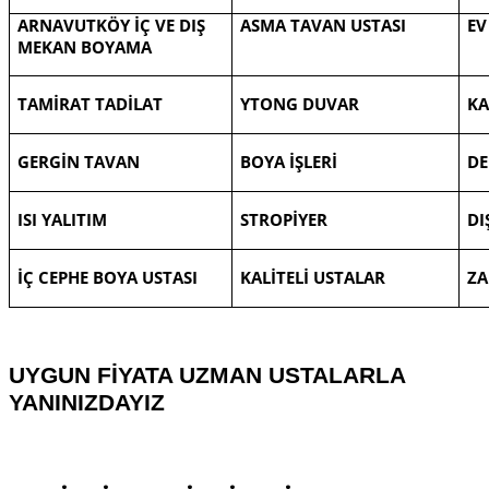
ARNAVUTKÖY İÇ VE DIŞ
ASMA TAVAN USTASI
EV
MEKAN BOYAMA
TAMİRAT TADİLAT
YTONG DUVAR
KA
GERGİN TAVAN
BOYA İŞLERİ
DE
ISI YALITIM
STROPİYER
DI
İÇ CEPHE BOYA USTASI
KALİTELİ U
STALAR
ZA
UYGUN FİYATA UZMAN USTALARLA
YANINIZDAYIZ