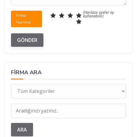
(Yanlızca üyeler oy
Firma
kullanabilir)
Puanınız
FIRMA ARA