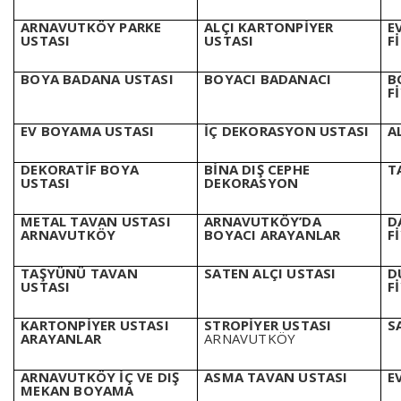
ARNAVUTKÖY PARKE
ALÇI KARTONPİYER
E
USTASI
USTASI
F
BOYA BADANA USTASI
BOYACI BADANACI
B
F
EV BOYAMA USTASI
İÇ DEKORASYON USTASI
A
DEKORATİF BOYA
BİNA DIŞ CEPHE
T
USTASI
DEKORASYON
METAL TAVAN USTASI
ARNAVUTKÖY’DA
D
ARNAVUTKÖY
BOYACI ARAYANLAR
F
TAŞYÜNÜ TAVAN
SATEN ALÇI USTASI
D
USTASI
F
KARTONPİYER USTASI
STROPİYER USTASI
S
ARAYANLAR
ARNAVUTKÖY
ARNAVUTKÖY İÇ VE DIŞ
ASMA TAVAN USTASI
E
MEKAN BOYAMA