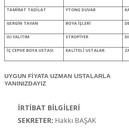
TAMİRAT TADİLAT
YTONG DUVAR
K
GERGİN TAVAN
BOYA İŞLERİ
D
ISI YALITIM
STROPİYER
D
İÇ CEPHE BOYA USTASI
KALİTELİ U
STALAR
Z
UYGUN FİYATA UZMAN USTALARLA
YANINIZDAYIZ
İRTİBAT BİLGİLERİ
SEKRETER:
Hakkı BAŞAK