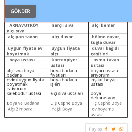
ARNAVUTKÖY
harçlı sıva
alçı kemer
alçı sıva
alçıpan tavan
alçı duvar
bölme duvar,
tuğla duvar
uygun fiyata ev
uygun fiyata
duvar kağıdı
boyatmak
alçı
çeşitleri
boya ustası
kartonpiyer
asma tavan
ustası
ustası
alçı sıva boya
boya badana
boyacı ustası
badana
fiyatları
arıyorum
evimi uygun fiyata
boya badana
inşaat boyacı
boyatmak
işleri
ustası
istiyorum
kalebodur ustası
alçı sıva ustaları
boya
dekorasyon
Boya ve Badana
Dış Cephe Boya
İç Cephe Boya
Alçı Zımpara
Yağlı Boya
ev boyama
ustası
Paylaş