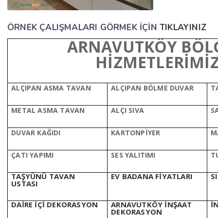
ÖRNEK ÇALIŞMALARI GÖRMEK İÇİN
TIKLAYINIZ
ARNAVUTKÖY BÖLG
HİZMETLERİMİ
ALÇIPAN ASMA TAVAN
ALÇIPAN BÖLME DUVAR
T
METAL ASMA TAVAN
ALÇI SIVA
S
DUVAR KAĞIDI
KARTONPİYER
M
ÇATI YAPIMI
SES YALITIMI
T
TAŞYÜNÜ TAVAN
EV BADANA FİYATLARI
S
USTASI
DAİRE İÇİ DEKORASYON
ARNAVUTKÖY İNŞAAT
İ
DEKORASYON