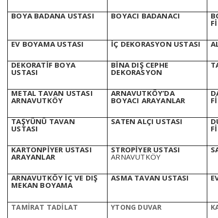
BOYA BADANA USTASI
BOYACI BADANACI
B
F
EV BOYAMA USTASI
İÇ DEKORASYON USTASI
A
DEKORATİF BOYA
BİNA DIŞ CEPHE
T
USTASI
DEKORASYON
METAL TAVAN USTASI
ARNAVUTKÖY’DA
D
ARNAVUTKÖY
BOYACI ARAYANLAR
F
TAŞYÜNÜ TAVAN
SATEN ALÇI USTASI
D
USTASI
F
KARTONPİYER USTASI
STROPİYER USTASI
S
ARAYANLAR
ARNAVUTKÖY
ARNAVUTKÖY İÇ VE DIŞ
ASMA TAVAN USTASI
E
MEKAN BOYAMA
TAMİRAT TADİLAT
YTONG DUVAR
K