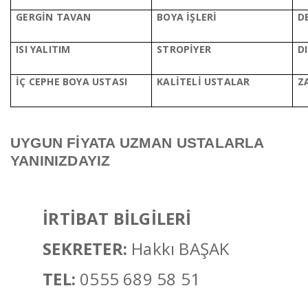
GERGİN TAVAN
BOYA İŞLERİ
D
ISI YALITIM
STROPİYER
D
İÇ CEPHE BOYA USTASI
KALİTELİ U
STALAR
Z
UYGUN FİYATA UZMAN USTALARLA
YANINIZDAYIZ
İRTİBAT BİLGİLERİ
SEKRETER:
Hakkı BAŞAK
TEL:
0555 689 58 51