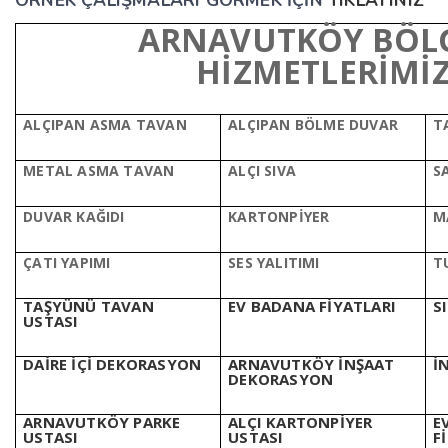
ÖRNEK ÇALIŞMALARI GÖRMEK İÇİN
TIKLAYINIZ
ARNAVUTKÖY BÖLG
HİZMETLERİMİ
ALÇIPAN ASMA TAVAN
ALÇIPAN BÖLME DUVAR
T
METAL ASMA TAVAN
ALÇI SIVA
S
DUVAR KAĞIDI
KARTONPİYER
M
ÇATI YAPIMI
SES YALITIMI
T
TAŞYÜNÜ TAVAN
EV BADANA FİYATLARI
S
USTASI
DAİRE İÇİ DEKORASYON
ARNAVUTKÖY İNŞAAT
İ
DEKORASYON
ARNAVUTKÖY PARKE
ALÇI KARTONPİYER
E
USTASI
USTASI
F