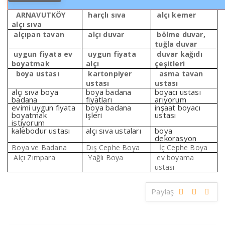
ARNAVUTKÖY
harçlı sıva
alçı kemer
alçı sıva
alçıpan tavan
alçı duvar
bölme duvar,
tuğla duvar
uygun fiyata ev
uygun fiyata
duvar kağıdı
boyatmak
alçı
çeşitleri
boya ustası
kartonpiyer
asma tavan
ustası
ustası
alçı sıva boya
boya badana
boyacı ustası
badana
fiyatları
arıyorum
evimi uygun fiyata
boya badana
inşaat boyacı
boyatmak
işleri
ustası
istiyorum
kalebodur ustası
alçı sıva ustaları
boya
dekorasyon
Boya ve Badana
Dış Cephe Boya
İç Cephe Boya
Alçı Zımpara
Yağlı Boya
ev boyama
ustası
Paylaş