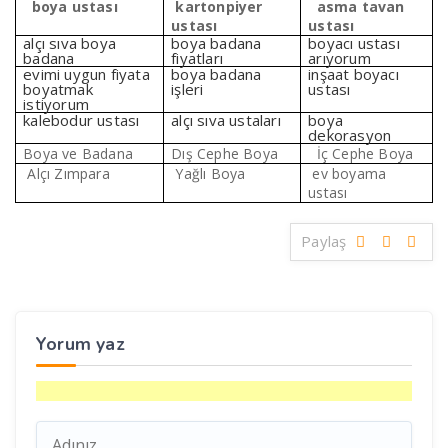
boya ustası
kartonpiyer
asma tavan
ustası
ustası
alçı sıva boya
boya badana
boyacı ustası
badana
fiyatları
arıyorum
evimi uygun fiyata
boya badana
inşaat boyacı
boyatmak
işleri
ustası
istiyorum
kalebodur ustası
alçı sıva ustaları
boya
dekorasyon
Boya ve Badana
Dış Cephe Boya
İç Cephe Boya
Alçı Zımpara
Yağlı Boya
ev boyama
ustası
Paylaş
Yorum yaz