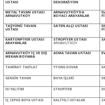
USTASI
DEKORASYON
METAL TAVAN USTASI
ARNAVUTKÖY’DA
D
ARNAVUTKÖY
BOYACI ARAYANLAR
F
TAŞYÜNÜ TAVAN
SATEN ALÇI USTASI
D
USTASI
F
KARTONPİYER USTASI
STROPİYER USTASI
S
ARAYANLAR
ARNAVUTKÖY
ARNAVUTKÖY İÇ VE DIŞ
ASMA TAVAN USTASI
E
MEKAN BOYAMA
TAMİRAT TADİLAT
YTONG DUVAR
K
GERGİN TAVAN
BOYA İŞLERİ
D
ISI YALITIM
STROPİYER
D
İÇ CEPHE BOYA USTASI
KALİTELİ U
STALAR
Z