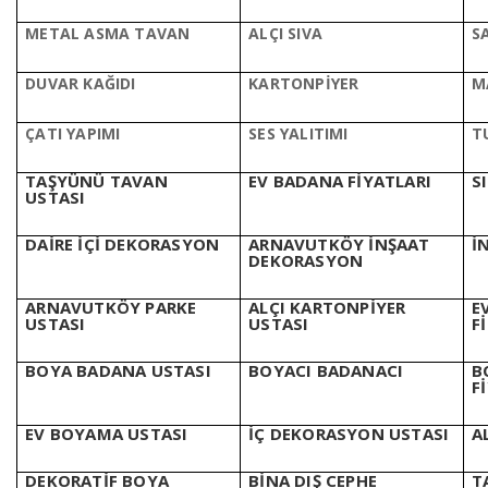
METAL ASMA TAVAN
ALÇI SIVA
S
DUVAR KAĞIDI
KARTONPİYER
M
ÇATI YAPIMI
SES YALITIMI
T
TAŞYÜNÜ TAVAN
EV BADANA FİYATLARI
S
USTASI
DAİRE İÇİ DEKORASYON
ARNAVUTKÖY İNŞAAT
İ
DEKORASYON
ARNAVUTKÖY PARKE
ALÇI KARTONPİYER
E
USTASI
USTASI
F
BOYA BADANA USTASI
BOYACI BADANACI
B
F
EV BOYAMA USTASI
İÇ DEKORASYON USTASI
A
DEKORATİF BOYA
BİNA DIŞ CEPHE
T