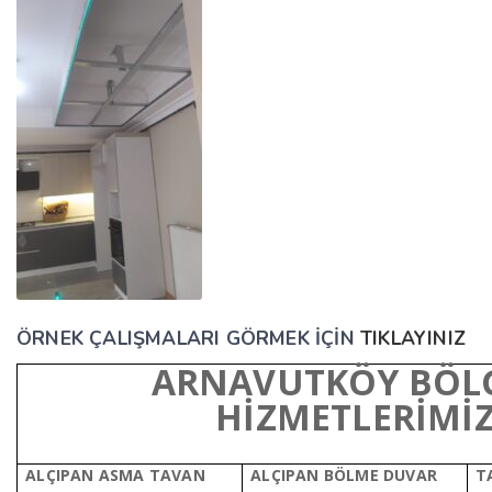
ÖRNEK ÇALIŞMALARI GÖRMEK İÇİN
TIKLAYINIZ
ARNAVUTKÖY BÖLG
HİZMETLERİMİ
ALÇIPAN ASMA TAVAN
ALÇIPAN BÖLME DUVAR
T