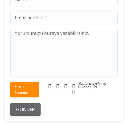
(Yanlızca üyeler oy
Firma
kullanabilir)
Puanınız